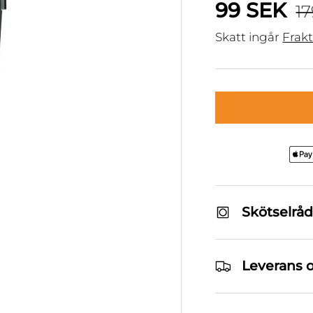
St
Försäljni
99 SEK
17
Skatt ingår
Frak
Skötselråd
Leverans o