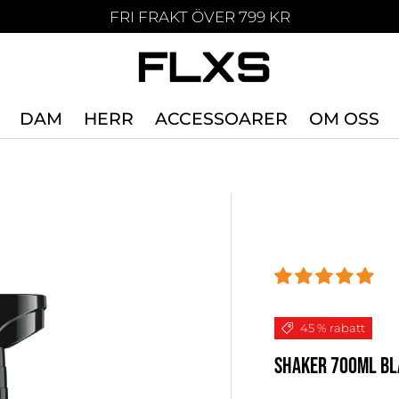
FRI FRAKT ÖVER 799 KR
DAM
HERR
ACCESSOARER
OM OSS
45 % rabatt
SHAKER 700ML B