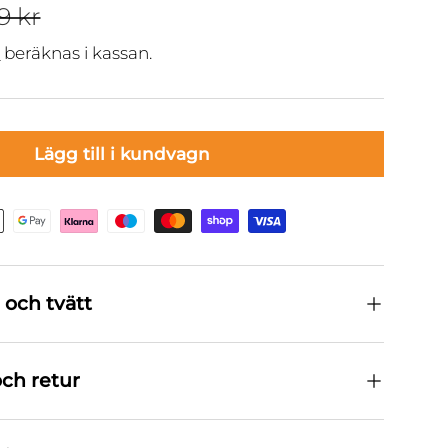
andardpris
ngspris
9 kr
t
beräknas i kassan.
Lägg till i kundvagn
 och tvätt
ch retur