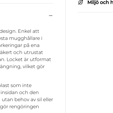
Miljö och 
design. Enkel att
esta mugghållare i
rkeringar på ena
äkert och utrustat
n. Locket är utformat
tängning, vilket gör
plast som inte
a insidan och den
utan behov av sil eller
t gör rengöringen