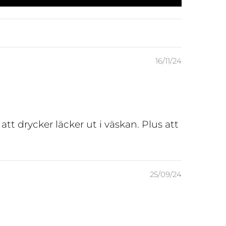
16/11/24
att drycker läcker ut i väskan. Plus att
25/09/24