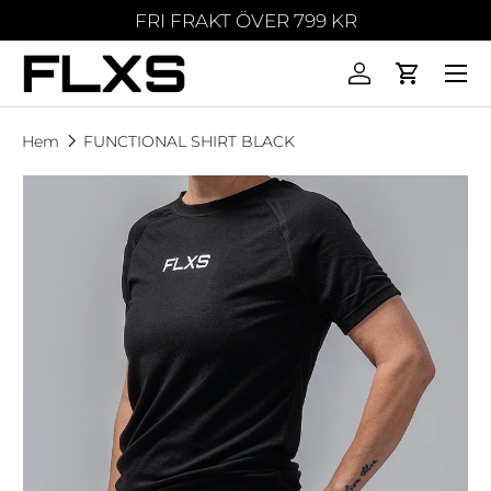
FRI FRAKT ÖVER 799 KR
Hoppa till innehållet
Logga in
Vagn
Hem
FUNCTIONAL SHIRT BLACK