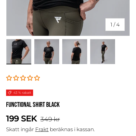
av
1
/
4
Ladda bilden 1 i gallerivy
Ladda bilden 2 i gallerivy
Ladda bilden 3 i galle
Ladda bilden
43 % rabatt
FUNCTIONAL SHIRT BLACK
Standardpris
Försäljningspris
199 SEK
349 kr
Skatt ingår
Frakt
beräknas i kassan.