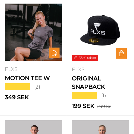
Välj alternativ
Välj a
33 % rabatt
FLXS
FLXS
MOTION TEE W
ORIGINAL
★★★★★
SNAPBACK
(2)
★★★★★
(1)
Standardpris
349 SEK
Standardpris
Försäljningspris
199 SEK
299 kr