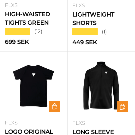
FLXS
FLXS
HIGH-WAISTED
LIGHTWEIGHT
TIGHTS GREEN
SHORTS
★★★★★
★★★★★
(12)
(1)
Standardpris
699 SEK
Standardpris
449 SEK
Välj alternativ
Välj a
FLXS
FLXS
LOGO ORIGINAL
LONG SLEEVE