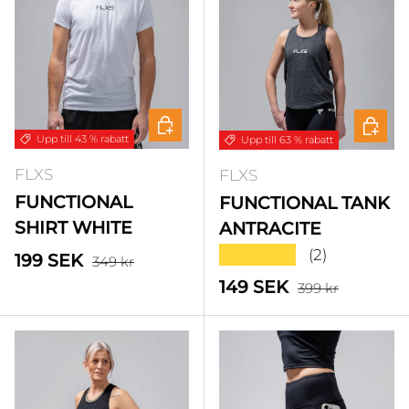
Välj alternativ
Välj a
Upp till 43 % rabatt
Upp till 63 % rabatt
FLXS
FLXS
FUNCTIONAL
FUNCTIONAL TANK
SHIRT WHITE
ANTRACITE
★★★★★
(2)
Standardpris
Försäljningspris
199 SEK
349 kr
Standardpris
Försäljningspris
149 SEK
399 kr