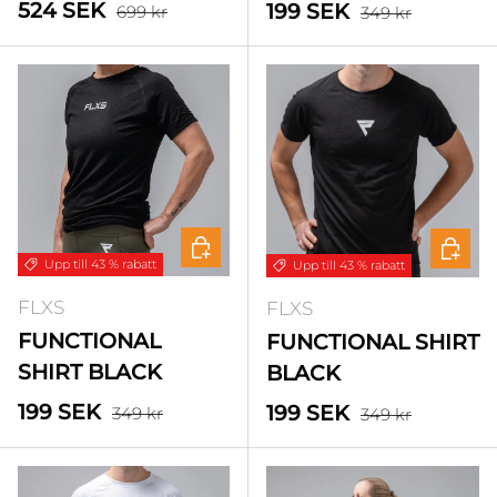
Standardpris
Försäljningspris
Standardpris
524 SEK
Försäljningspris
199 SEK
699 kr
349 kr
Välj alternativ
Välj a
Upp till 43 % rabatt
Upp till 43 % rabatt
FLXS
FLXS
FUNCTIONAL
FUNCTIONAL SHIRT
SHIRT BLACK
BLACK
Standardpris
Försäljningspris
Standardpris
199 SEK
Försäljningspris
199 SEK
349 kr
349 kr