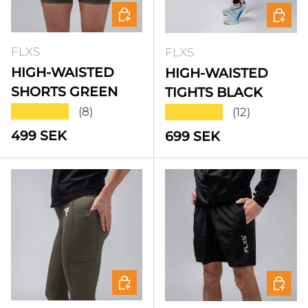
Välj alternativ
Välj a
FLXS
FLXS
HIGH-WAISTED
HIGH-WAISTED
SHORTS GREEN
TIGHTS BLACK
★★★★★
★★★★★
(8)
(12)
Standardpris
499 SEK
Standardpris
699 SEK
Välj alternativ
Välj a