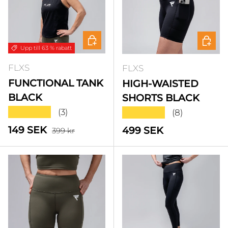
Välj alternativ
Välj a
Upp till 63 % rabatt
FLXS
FLXS
FUNCTIONAL TANK
HIGH-WAISTED
BLACK
SHORTS BLACK
★★★★★
★★★★★
(3)
(8)
Standardpris
Försäljningspris
149 SEK
Standardpris
499 SEK
399 kr