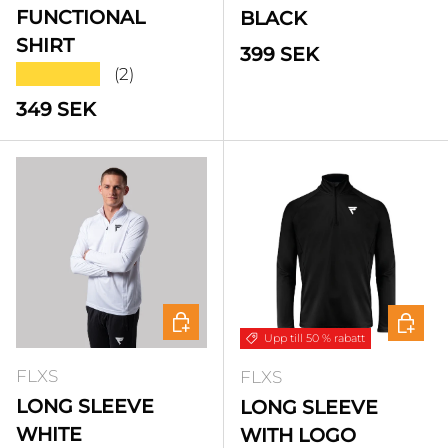
FUNCTIONAL
BLACK
SHIRT
Standardpris
399 SEK
★★★★★
(2)
Standardpris
349 SEK
Välj alternativ
Välj a
Upp till 50 % rabatt
FLXS
FLXS
LONG SLEEVE
LONG SLEEVE
WHITE
WITH LOGO