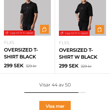
Välj alternativ
Välj a
Upp till 9 % rabatt
Upp till 9 % rabatt
FLXS
FLXS
OVERSIZED T-
OVERSIZED T-
SHIRT BLACK
SHIRT W BLACK
Standardpris
Försäljningspris
Standardpris
299 SEK
Försäljningspris
299 SEK
329 kr
329 kr
Visar 44 av 50
Visa mer