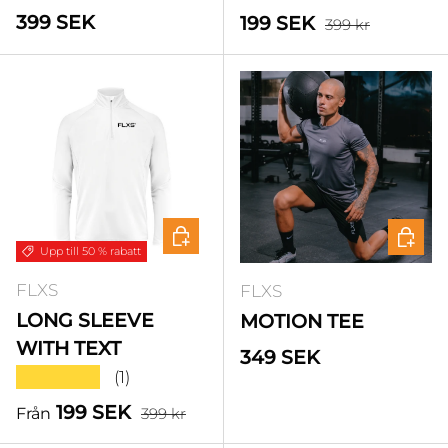
Standardpris
Standardpris
399 SEK
Försäljningspris
199 SEK
399 kr
Välj alternativ
Välj a
Upp till 50 % rabatt
FLXS
FLXS
LONG SLEEVE
MOTION TEE
WITH TEXT
Standardpris
349 SEK
★★★★★
(1)
Standardpris
Försäljningspris
199 SEK
Från
399 kr